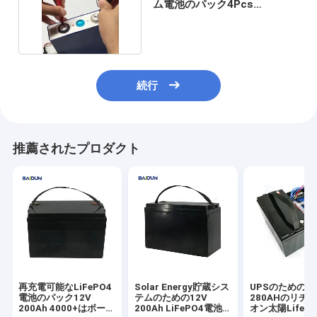
ム電池のパック4Pcs
LiFePO4 3.2V 90Ah
続行
推薦されたプロダクト
再充電可能なLiFePO4
Solar Energy貯蔵シス
UPSのための3.
電池のパック12V
テムのための12V
280AHのリチウ
200Ah 4000+はボート
200Ah LiFePO4電池
オン太陽Lifep