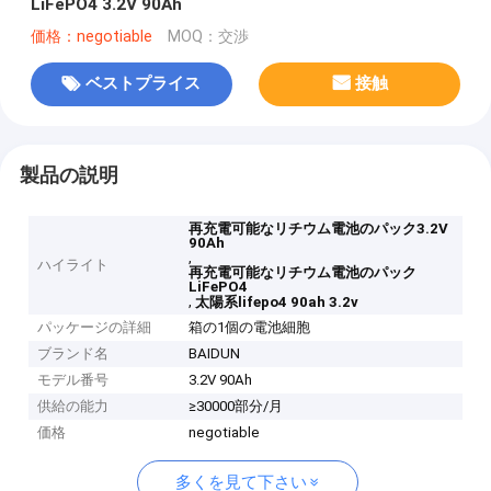
LiFePO4 3.2V 90Ah
価格：negotiable
MOQ：交渉
ベストプライス
接触
製品の説明
再充電可能なリチウム電池のパック3.2V
90Ah
,
ハイライト
再充電可能なリチウム電池のパック
LiFePO4
,
太陽系lifepo4 90ah 3.2v
パッケージの詳細
箱の1個の電池細胞
ブランド名
BAIDUN
モデル番号
3.2V 90Ah
供給の能力
≥30000部分/月
価格
negotiable
多くを見て下さい