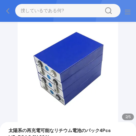
2
/
5
太陽系の再充電可能なリチウム電池のパック4Pcs